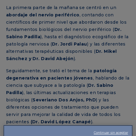
La primera parte de la mañana se centró en un
abordaje del nervio periférico
, contando con
científicos de primer nivel que abordaron desde los
fundamentos biológicos del nervio periférico (
Dr.
Sabino Padilla
), hasta el diagnóstico ecográfico de la
patología nerviosa (
Dr. Jordi Palau
) y las diferentes
alternativas terapéuticas disponibles (
Dr. Mikel
Sánchez y Dr. David Abejón
).
Seguidamente, se trató el tema de la
patología
degenerativa en pacientes jóvenes
, hablando de la
ciencia que subyace a la patología (
Dr. Sabino
Padilla
), las últimas actualizaciones en terapias
biológicas (
Severiano Dos Anjos, PhD
) y las
diferentes opciones de tratamiento que pueden
servir para mejorar la calidad de vida de todos los
pacientes
(Dr. David López Canapé
).
Continuar sin aceptar
Para cerrar la mañana,
Andrea Giori
, el director de