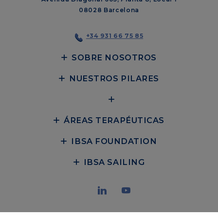
08028 Barcelona
+34 931 66 75 85
SOBRE NOSOTROS
NUESTROS PILARES
ÁREAS TERAPÉUTICAS
IBSA FOUNDATION
IBSA SAILING