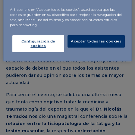
Investigación y Desarrollo en IBSA Group, nos habló
Al hacer clic en “Aceptar todas las cookies”, usted acepta que las
de la
innovación en el desarrollo de complejos
cookies se guarden en su dispositivo para mejorar la navegación del
híbridos cooperativos estables
, seguido de la
sitio, analizar el uso del mismo, y colaborar con nuestros estudios
para marketing.
ponencia que cerró la mañana sobre la evidencia
científica de nuestros productos del área de
osteoarticular, realizada por el
Dr. Alberto Migliore
.
Configuración de
Aceptar todas las cookies
cookies
A lo largo de la mañana, gracias a las dinámicas
desarrolladas durante el evento, se logro generar un
espacio de debate en el que todos los asistentes
pudieron dar su opinión sobre los temas de mayor
actualidad.
Para cerrar el evento, se celebró una última mesa
que tenía como objetivo tratar la medicina y
traumatología del deporte en la que el
Dr. Nicolás
Terrados
nos dio una magistral conferencia sobre la
relación entre la fisiopatología de la fatiga y la
lesión muscular
, la respectiva
orientación