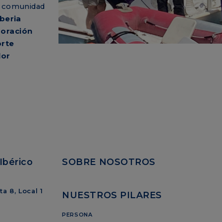
a comunidad
Iberia
boración
orte
lor
Ibérico
SOBRE NOSOTROS
a 8, Local 1
NUESTROS PILARES
PERSONA