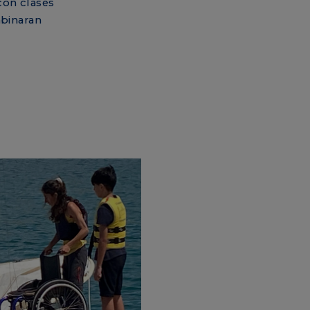
con clases
mbinaran