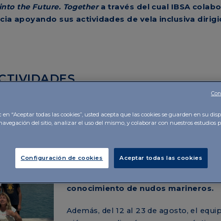
 into the Future. Together
a través del cual IBSA colab
ncia apoyando sus actividades de vela inclusiva dirig
CTIVIDADES
Con
Desde el mes de mayo, los 9 alumnos d
Academia de vela de ISA han realizado 
c en “Aceptar todas las cookies”, usted acepta que las cookies se guarden en su disp
navegación del sitio, analizar el uso del mismo, y colaborar con nuestros estudios 
mensuales de navegación. En estas clas
han adquirido conocimientos técnico
manejo de embarcaciones, sino que
Configuración de cookies
Aceptar todas las cookies
han aprendido otras habilidades im
como la preparación de embarcacion
conocimiento de nudos marineros.
Además, del 12 al 23 de agosto, el equi