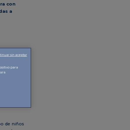
ora con
idas a
tinuar sin aceptar
e la
dos clases
ositivo para
para
es, no solo
s sobre el
 también
portantes,
es o el
po de niños