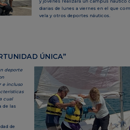
y jóvenes realizará un campus náutico 
diarias de lunes a viernes en el que co
vela y otros deportes náuticos.
RTUNIDAD ÚNICA”
un deporte
on
 e incluso
terísticas
a cual
 de las
idad de