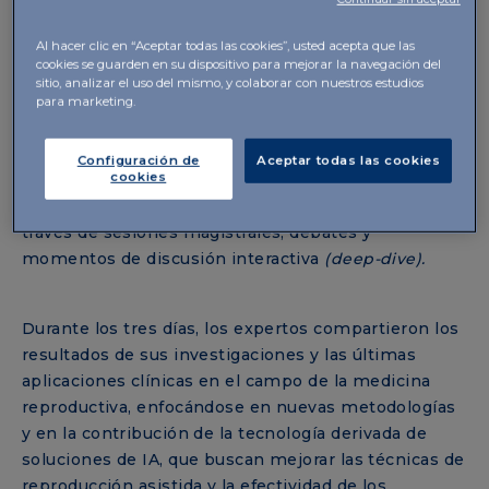
conocimientos científicos.
Al hacer clic en “Aceptar todas las cookies”, usted acepta que las
cookies se guarden en su dispositivo para mejorar la navegación del
El comité científico independiente, encargado de
sitio, analizar el uso del mismo, y colaborar con nuestros estudios
supervisar los contenidos, seleccionó los temas más
para marketing.
innovadores en el campo de la ART, organizando el
programa en torno a cuatro conceptos principales:
Configuración de
Aceptar todas las cookies
cookies
Inspiración, Innovación, Impulso e Interacción
.
Estos conceptos fueron abordados en profundidad a
través de sesiones magistrales, debates y
momentos de discusión interactiva
(deep-dive).
Durante los tres días, los expertos compartieron los
resultados de sus investigaciones y las últimas
aplicaciones clínicas en el campo de la medicina
reproductiva, enfocándose en nuevas metodologías
y en la contribución de la tecnología derivada de
soluciones de IA, que buscan mejorar las técnicas de
reproducción asistida y la efectividad de los