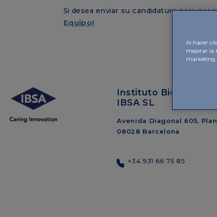
Si desea enviar su candidatura para proc
Equipo!
Al hacer cli
mejorar la 
marketing.
Instituto Bioquímico 
IBSA SL
Avenida Diagonal 605, Plant
08028 Barcelona
+34 931 66 75 85