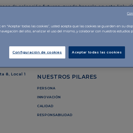
esos de selección futuros, puede hacerlo en este link:
¡Ú
Con
c en “Aceptar todas las cookies”, usted acepta que las cookies se guarden en su disp
navegación del sitio, analizar el uso del mismo, y colaborar con nuestros estudios 
Configuración de cookies
Aceptar todas las cookies
Ibérico
SOBRE NOSOTROS
a 8, Local 1
NUESTROS PILARES
PERSONA
INNOVACIÓN
CALIDAD
RESPONSABILIDAD