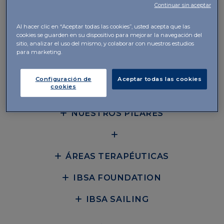
Continuar sin aceptar
Instituto Bioquímico Ibérico IBSA SL
Al hacer clic en “Aceptar todas las cookies”, usted acepta que las
Avenida Diagonal 605, Planta 8, Local 1
cookies se guarden en su dispositivo para mejorar la navegación del
08028 Barcelona
sitio, analizar el uso del mismo, y colaborar con nuestros estudios
para marketing.
+34 931 66 75 85
Configuración de
Aceptar todas las cookies
cookies
SOBRE NOSOTROS
NUESTROS PILARES
ÁREAS TERAPÉUTICAS
IBSA FOUNDATION
IBSA SAILING