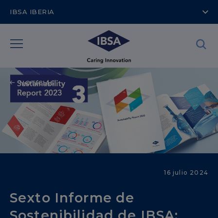
IBSA IBERIA
NOTICIAS
Responsabilidad Social
16 julio 2024
Corporative
Sexto Informe de
Sostenibilidad de IBSA: