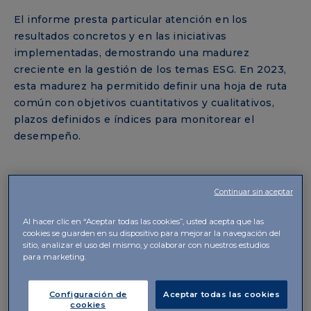
El informe presta particular atención en los
resultados concretos y en las iniciativas
implementadas, demostrando una madurez
creciente en la gestión de los temas ESG. En 2023,
esta madurez ha permitido definir una hoja de ruta
común con objetivos cuantitativos y cualitativos,
plazos definidos e índices para monitorear el
desempeño.
PRINCIPIOS, OBJETIVOS Y COHESIÓN
Continuar sin aceptar
GLOBAL
Al hacer clic en “Aceptar todas las cookies”, usted acepta que las
En comparación con el informe anterior, el nuevo
cookies se guarden en su dispositivo para mejorar la navegación del
documento destaca
una mayor implicación de
sitio, analizar el uso del mismo, y colaborar con nuestros estudios
para marketing.
todas las filiales
en la recopilación de datos e
información sobre los impactos ambientales y
sociales. Todas las funciones han integrado los
Configuración de
Aceptar todas las cookies
cookies