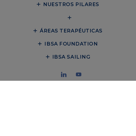
NUESTROS PILARES
ÁREAS TERAPÉUTICAS
IBSA FOUNDATION
IBSA SAILING
POLÍTICA DE PRIVACIDAD
POLÍTICA DE COOKIES
POLÍTICA DE PROVEEDORES
FARMACOVIGILANCIA
ÉTICA Y CUMPLIMIENTO NORMATIVO
SISTEMA INTERNO DE INFORMACIÓN
AVISO LEGAL
INFORME PÚBLICO PAÍS POR PAÍS