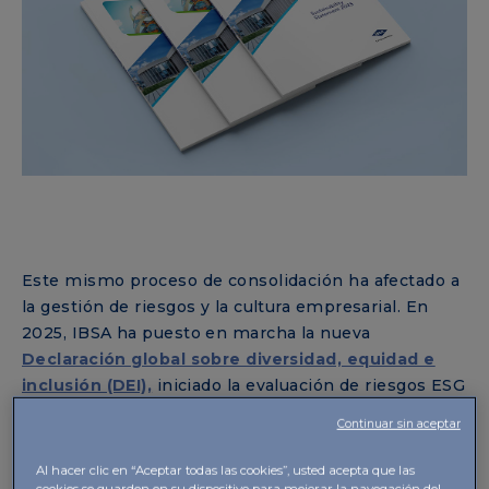
Este mismo proceso de consolidación ha afectado a
la gestión de riesgos y la cultura empresarial. En
2025, IBSA ha puesto en marcha la nueva
Declaración global sobre diversidad, equidad e
inclusión (DEI),
iniciado la evaluación de riesgos ESG
y reforzado las actividades de
Gestión de Riesgos
Continuar sin aceptar
Empresariales.
Al hacer clic en “Aceptar todas las cookies”, usted acepta que las
En el ámbito tecnológico, IBSA ha introducido una
cookies se guarden en su dispositivo para mejorar la navegación del