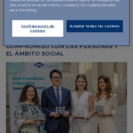
política de Grupo para el uso seguro y regulado de la
sitio, analizar el uso del mismo, y colaborar con nuestros estudios
para marketing.
inteligencia artificial, acompañada de un
refuerzo
de las medidas de ciberseguridad
y protección de
datos.
Configuración de
Aceptar todas las cookies
cookies
COMPROMISO CON LAS PERSONAS Y
EL ÁMBITO SOCIAL